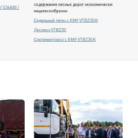
содержание лесных дорог экономически
/ S34A00 /
нецелесообразно
Седельный тягач с КМУ VTBZ3DK
Лесовоз VTBZ3S
Сортиментовоз с КМУ VTBZ3SK