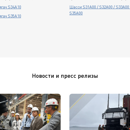
ягач S34A10
Шасси S31A00 / S32A00 / S33A00 
S35A00
ягач S35A10
Новости и пресс релизы